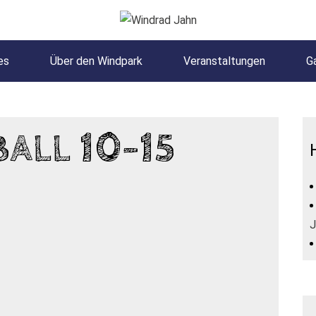
es
Über den Windpark
Veranstaltungen
Ga
LL 10-15 J
J