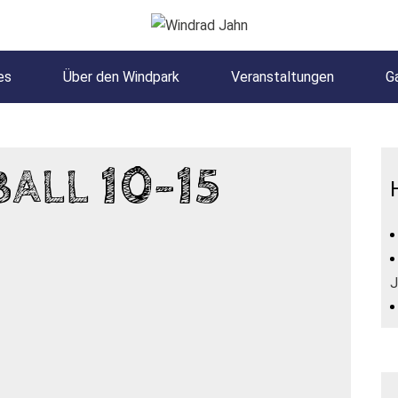
es
Über den Windpark
Veranstaltungen
Ga
LL 10-15 J
J