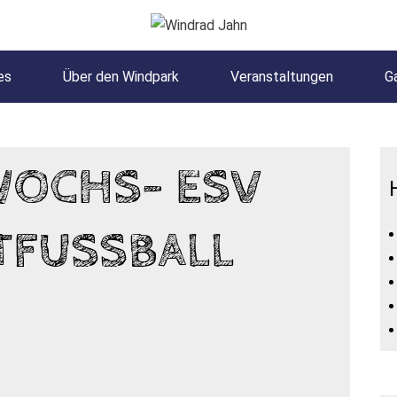
es
Über den Windpark
Veranstaltungen
Ga
WOCHS- ESV
TFUSSBALL